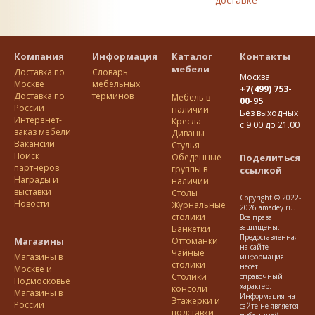
доставке
Компания
Информация
Каталог
Контакты
мебели
Доставка по
Словарь
Москва
Москве
мебельных
+7(499) 753-
Доставка по
терминов
Мебель в
00-95
Росcии
наличии
Без выходных
Интеренет-
Кресла
с 9.00 до 21.00
заказ мебели
Диваны
Вакансии
Стулья
Поиск
Обеденные
Поделиться
партнеров
группы в
ссылкой
Награды и
наличии
выставки
Столы
Copyright © 2022-
Новости
Журнальные
2026 amadey.ru.
столики
Все права
защищены.
Банкетки
Предоставленная
Магазины
Оттоманки
на сайте
Чайные
Магазины в
информация
столики
несёт
Москве и
Столики
справочный
Подмосковье
характер.
консоли
Магазины в
Информация на
Этажерки и
России
сайте не является
подставки