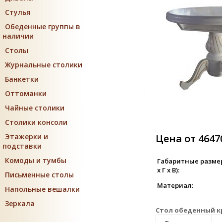
Стулья
Обеденные группы в
наличии
Столы
Журнальные столики
Банкетки
Оттоманки
Чайные столики
Столики консоли
Этажерки и
Цена от 4647
подставки
Комоды и тумбы
Габаритные разме
х Г х В):
Письменные столы
Материал:
Напольные вешалки
Зеркала
Стол обеденный кр