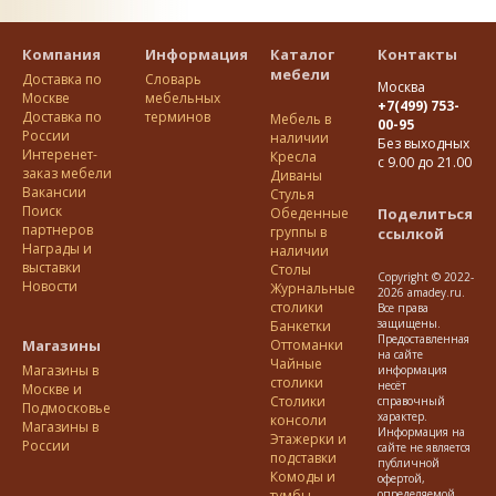
Компания
Информация
Каталог
Контакты
мебели
Доставка по
Словарь
Москва
Москве
мебельных
+7(499) 753-
Доставка по
терминов
Мебель в
00-95
Росcии
наличии
Без выходных
Интеренет-
Кресла
с 9.00 до 21.00
заказ мебели
Диваны
Вакансии
Стулья
Поиск
Обеденные
Поделиться
партнеров
группы в
ссылкой
Награды и
наличии
выставки
Столы
Copyright © 2022-
Новости
Журнальные
2026 amadey.ru.
столики
Все права
защищены.
Банкетки
Предоставленная
Магазины
Оттоманки
на сайте
Чайные
Магазины в
информация
столики
несёт
Москве и
Столики
справочный
Подмосковье
характер.
консоли
Магазины в
Информация на
Этажерки и
России
сайте не является
подставки
публичной
Комоды и
офертой,
тумбы
определяемой