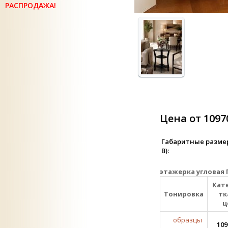
РАСПРОДАЖА!
Цена от 1097
Габаритные размер
В):
этажерка угловая 
Кат
Тонировка
тк
ц
образцы
109