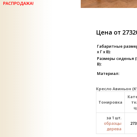
РАСПРОДАЖА!
Цена от 2732
Габаритные разме
х Г х В):
Размеры сиденья (Ш
В):
Материал:
Кресло Авиньон (K
Кат
Тонировка
тк
ц
за 1 шт.
образцы
273
дерева