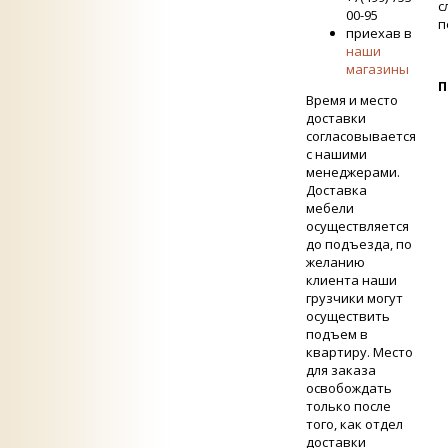
с
00-95
п
приехав в
наши
магазины
П
Время и место
доставки
согласовывается
с нашими
менеджерами.
Доставка
мебели
осуществляется
до подъезда, по
желанию
клиента наши
грузчики могут
осуществить
подъем в
квартиру. Место
для заказа
освобождать
только после
того, как отдел
доставки