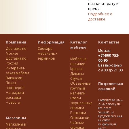
назначит дату и
время.
Подробнее о
доставке
Компания
Информация
Каталог
Контакты
мебели
Доставка по
Словарь
Москва
Москве
мебельных
+7(499) 753-
Доставка по
терминов
Мебель в
00-95
Росcии
наличии
Без выходных
Интеренет-
Кресла
с 9.00 до 21.00
заказ мебели
Диваны
Вакансии
Стулья
Поиск
Обеденные
Поделиться
партнеров
группы в
ссылкой
Награды и
наличии
выставки
Столы
Copyright © 2022-
Новости
Журнальные
2026 amadey.ru.
столики
Все права
защищены.
Банкетки
Предоставленная
Магазины
Оттоманки
на сайте
Чайные
Магазины в
информация
столики
несёт