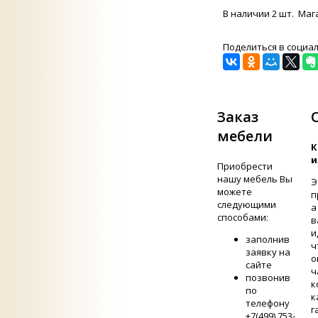
В наличии 2 шт. Маг
Поделиться в социа
Заказ
мебели
К
и
Приобрести
нашу мебель Вы
Э
можете
п
следующими
а
способами:
в
и
заполнив
ч
заявку на
о
сайте
ч
позвонив
к
по
к
телефону
г
+7(499) 753-