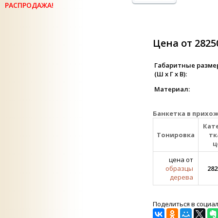
РАСПРОДАЖА!
Цена от 2825
Габаритные разме
(Ш х Г х В):
Материал:
Банкетка в прихож
Кат
Тонировка
тк
ц
цена от
образцы
282
дерева
Поделиться в социа