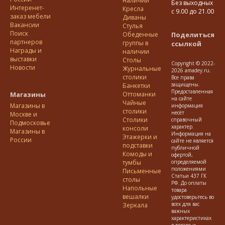
наличии
Без выходных
Интеренет-
Кресла
с 9.00 до 21.00
заказ мебели
Диваны
Вакансии
Стулья
Поиск
Обеденные
Поделиться
партнеров
группы в
ссылкой
Награды и
наличии
выставки
Столы
Copyright © 2022-
Новости
Журнальные
2026 amadey.ru.
столики
Все права
защищены.
Банкетки
Предоставленная
Магазины
Оттоманки
на сайте
Чайные
Магазины в
информация
столики
несёт
Москве и
Столики
справочный
Подмосковье
характер.
консоли
Магазины в
Информация на
Этажерки и
России
сайте не является
подставки
публичной
Комоды и
офертой,
тумбы
определяемой
положениями
Письменные
Статьи 437 ГК
столы
РФ. До оплаты
Напольные
товара
вешалки
удостоверьтесь во
всех для вас
Зеркала
важных
характеристиках