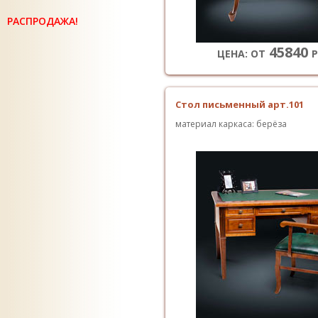
РАСПРОДАЖА!
45840
ЦЕНА: ОТ
Р
Стол письменный арт.101
материал каркаса: берёза