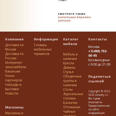
СМОТРИТЕ ТАКЖЕ:
НАПОЛЬНЫЕ ВЕШАЛКИ
ЗЕРКАЛА
Компания
Информация
Каталог
Контакты
мебели
Доставка по
Словарь
Москва
Москве
мебельных
+7(499) 753-
Доставка по
терминов
Мебель в
00-95
Росcии
наличии
Без выходных
Интеренет-
Кресла
с 9.00 до 21.00
заказ мебели
Диваны
Вакансии
Стулья
Поиск
Обеденные
Поделиться
партнеров
группы в
ссылкой
Награды и
наличии
выставки
Столы
Copyright © 2022-
Новости
Журнальные
2026 amadey.ru.
столики
Все права
защищены.
Банкетки
Предоставленная
Магазины
Оттоманки
на сайте
Чайные
Магазины в
информация
столики