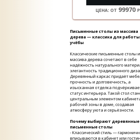
99970
ЦЕНА: ОТ
Р
Письменные столы из массива
дерева — классика для работы
учёбы
Классические письменные столы и
массива дерева сочетают в себе
надёжность натурального матери
элегантность традиционного диза
Деревянный каркас придаёт мебе
прочность и долговечность, а
изысканная отделка подчёркивае
статус интерьера. Такой стол стан
центральным элементом кабинет
рабочей зоны в доме, создавая
атмосферу уюта и серьёзности.
Почему выбирают деревянные
письменные столы
- Классический стиль — гармоничн
вписываются в кабинет или гост