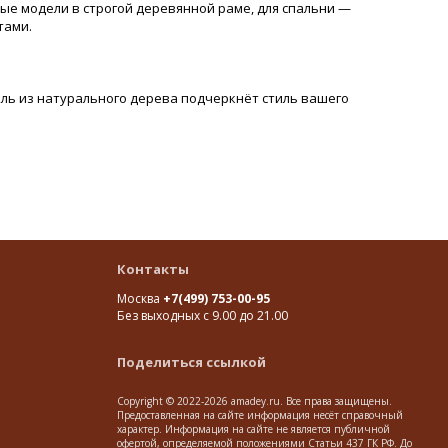
е модели в строгой деревянной раме, для спальни —
нтами.
бель из натурального дерева подчеркнёт стиль вашего
Контакты
Москва
+7(499) 753-00-95
Без выходных с 9.00 до 21.00
Поделиться ссылкой
Copyright © 2022-2026 amadey.ru. Все права защищены.
Предоставленная на сайте информация несёт справочный
характер. Информация на сайте не является публичной
офертой, определяемой положениями Статьи 437 ГК РФ. До