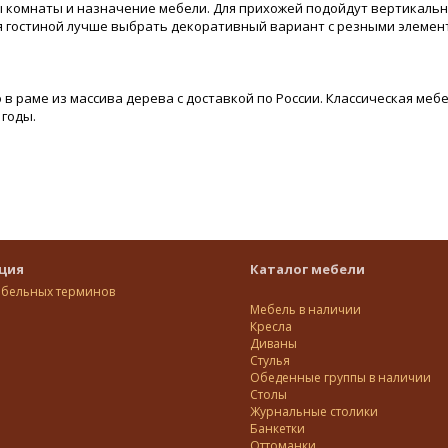
комнаты и назначение мебели. Для прихожей подойдут вертикальны
ля гостиной лучше выбрать декоративный вариант с резными элеме
о в раме из массива дерева с доставкой по России. Классическая ме
 годы.
ция
Каталог мебели
ебельных терминов
Мебель в наличии
Кресла
Диваны
Стулья
Обеденные группы в наличии
Столы
Журнальные столики
Банкетки
Оттоманки