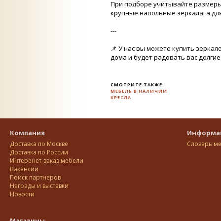
При подборе учитывайте размеры 
крупные напольные зеркала, а д
---
📌 У нас вы можете купить зеркал
дома и будет радовать вас долгие
СМОТРИТЕ ТАКЖЕ:
МЕБЕЛЬ В НАЛИЧИИ
КРЕСЛА
Компания
Информа
Доставка по Москве
Словарь м
Доставка по Росcии
Интеренет-заказ мебели
Вакансии
Поиск партнеров
Награды и выставки
Новости
Магазины