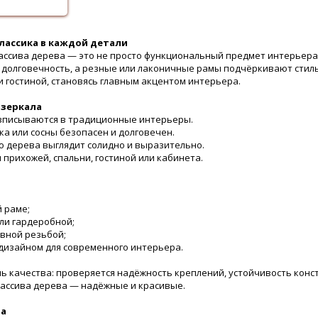
классика в каждой детали
массива дерева — это не просто функциональный предмет интерьера
 долговечность, а резные или лаконичные рамы подчёркивают стиль
ли гостиной, становясь главным акцентом интерьера.
 зеркала
о вписываются в традиционные интерьеры.
ука или сосны безопасен и долговечен.
го дерева выглядит солидно и выразительно.
 прихожей, спальни, гостиной или кабинета.
й раме;
или гардеробной;
тивной резьбой;
 дизайном для современного интерьера.
ь качества: проверяется надёжность креплений, устойчивость конс
массива дерева — надёжные и красивые.
ва