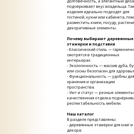
долговечность, а элегантный диз
подчёркивает вкус владельца. Та
изделия идеально подходят для
гостиной, кухни или кабинета, пом
разместить книги, посуду, растени
декоративные элементы.
Почему выбирают деревянные
этажерки и подставки
- Классический стиль — гармоничн
смотрятся в традиционных
интерьерах.
- Экологичность — массив дуба, б
или сосны безопасен для здоровь
- Функциональность — удобны дл
хранения и организации
пространства.
- Уют и статус — резные элементы
качественная отделка подчёрки
респектабельность мебели.
Наш каталог
В разделе представлены:
- деревянные этажерки для книг и
декора;