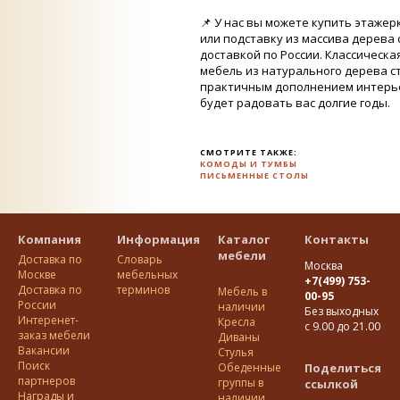
📌 У нас вы можете купить этажер
или подставку из массива дерева 
доставкой по России. Классическа
мебель из натурального дерева с
практичным дополнением интерь
будет радовать вас долгие годы.
СМОТРИТЕ ТАКЖЕ:
КОМОДЫ И ТУМБЫ
ПИСЬМЕННЫЕ СТОЛЫ
Компания
Информация
Каталог
Контакты
мебели
Доставка по
Словарь
Москва
Москве
мебельных
+7(499) 753-
Доставка по
терминов
Мебель в
00-95
Росcии
наличии
Без выходных
Интеренет-
Кресла
с 9.00 до 21.00
заказ мебели
Диваны
Вакансии
Стулья
Поиск
Обеденные
Поделиться
партнеров
группы в
ссылкой
Награды и
наличии