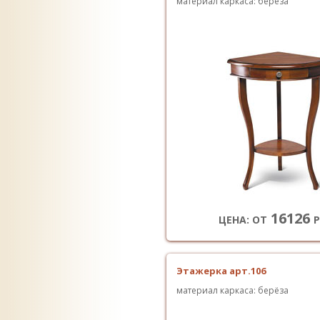
материал каркаса: берёза
16126
ЦЕНА: ОТ
Р
Этажерка арт.106
материал каркаса: берёза