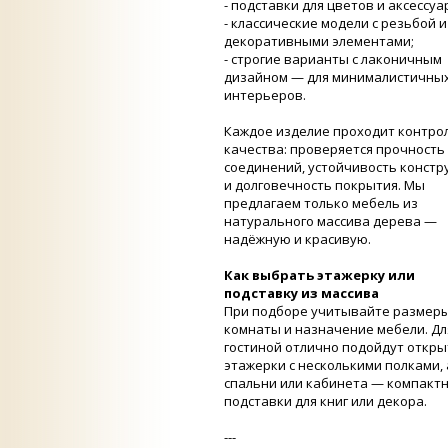
- подставки для цветов и аксессу
- классические модели с резьбой и
декоративными элементами;
- строгие варианты с лаконичным
дизайном — для минималистичны
интерьеров.
Каждое изделие проходит контро
качества: проверяется прочность
соединений, устойчивость констр
и долговечность покрытия. Мы
предлагаем только мебель из
натурального массива дерева —
надёжную и красивую.
Как выбрать этажерку или
подставку из массива
При подборе учитывайте размер
комнаты и назначение мебели. Дл
гостиной отлично подойдут откр
этажерки с несколькими полками, 
спальни или кабинета — компакт
подставки для книг или декора.
---