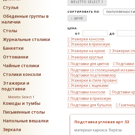
MELETTO SELECT 1
Стулья
СОРТИРОВАТЬ ПО:
ПОПУЛЯРНОСТ
Обеденные группы в
↓ ЦЕНЕ
наличии
ЦЕНА:
Столы
ОТ
ДО
Журнальные столики
Ξ Этажерки консоли
Ξ Этажерки в прихожую
Банкетки
Ξ Этажерки на кухню
Ξ Этажерки с
Оттоманки
Ξ Этажерки круглые
Ξ Подставки для цветов
Ξ Подставки
Чайные столики
Ξ Подставки со столешницей из камн
Столики консоли
Ξ Подставки под телевизор
Ξ Этажерки в стиле прованс
Этажерки и
Ξ Этажерки с ящиками
подставки
Ξ Подставки консоли
Ξ Подставки к
Meletto Select 1
Ξ Подставки в прихожую
Комоды и тумбы
Ξ Подставки для бутылок
Ξ Газетни
Письменные столы
Напольные вешалки
Подставка угловая арт.53
Зеркала
материал каркаса: берёза