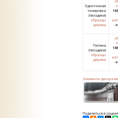
о
Однотонная
т
тонировка
163
(гвоздики)
образцы
кат
дерева
-
о
о
т
Патина
186
(гвоздики)
образцы
кат
дерева
-
о
Элементы декора м
Поделиться в социа