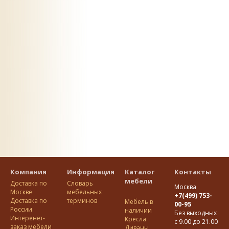
Компания
Информация
Каталог
Контакты
мебели
Доставка по
Словарь
Москва
Москве
мебельных
+7(499) 753-
Доставка по
терминов
Мебель в
00-95
Росcии
наличии
Без выходных
Интеренет-
Кресла
с 9.00 до 21.00
заказ мебели
Диваны