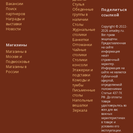
Вакансии
Стулья
Поиск
Обеденные
Поделиться
партнеров
группы в
ссылкой
Награды и
наличии
выставки
Столы
Copyright © 2022-
Новости
Журнальные
2026 amadey.ru.
столики
Все права
защищены.
Банкетки
Предоставленная
Магазины
Оттоманки
на сайте
Чайные
Магазины в
информация
столики
несёт
Москве и
Столики
справочный
Подмосковье
характер.
консоли
Магазины в
Информация на
Этажерки и
России
сайте не является
подставки
публичной
Комоды и
офертой,
тумбы
определяемой
положениями
Письменные
Статьи 437 ГК
столы
РФ. До оплаты
Напольные
товара
вешалки
удостоверьтесь во
всех для вас
Зеркала
важных
характеристиках
в товаре и
условиях его
эксплуатации.