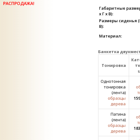
РАСПРОДАЖА!
Габаритные разме
х Г х В):
Размеры сиденья (Ш
В):
Материал:
Банкетка двухмест
Кат
Тонировка
тк
Однотонная
тонировка
о
(лента)
т
образцы
159
дерева
Патина
о
(лента)
т
образцы
183
дерева