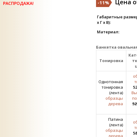
Цена от
-11%
РАСПРОДАЖА!
Габаритные разме
х Г х В):
Материал:
Банкетка овальная
Кат
Тонировка
тк
о
Однотонная
т
тонировка
52
(лента)
Вы
образцы
по
дерева
52
Патина
о
(лента)
т
образцы
58
дерева