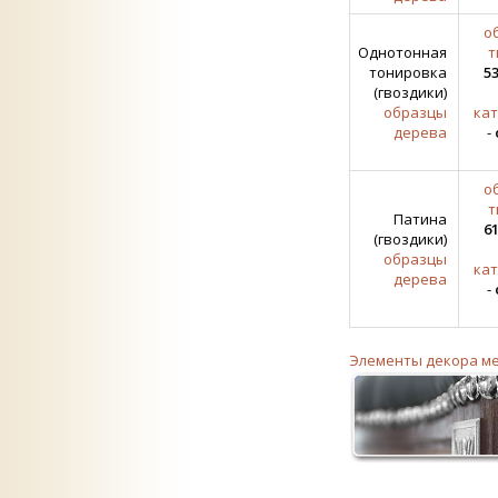
о
Однотонная
т
тонировка
53
(гвоздики)
образцы
кат
дерева
-
о
т
Патина
61
(гвоздики)
образцы
кат
дерева
-
Элементы декора м