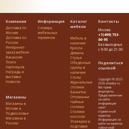
Компания
Информация
Каталог
Контакты
мебели
Доставка по
Словарь
Москва
Москве
мебельных
+7(499) 753-
Доставка по
терминов
Мебель в
00-95
Росcии
наличии
Без выходных
Интеренет-
Кресла
с 9.00 до 21.00
заказ мебели
Диваны
Вакансии
Стулья
Поиск
Обеденные
Поделиться
партнеров
группы в
ссылкой
Награды и
наличии
выставки
Столы
Copyright © 2022-
Новости
Журнальные
2026 amadey.ru.
столики
Все права
защищены.
Банкетки
Предоставленная
Магазины
Оттоманки
на сайте
Чайные
Магазины в
информация
столики
несёт
Москве и
Столики
справочный
Подмосковье
характер.
консоли
Магазины в
Информация на
Этажерки и
России
сайте не является
подставки
публичной