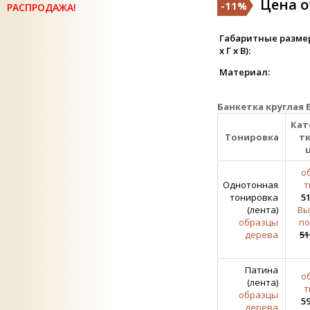
Цена от
-11%
РАСПРОДАЖА!
Габаритные разме
х Г х В):
Материал:
Банкетка круглая 
Кат
Тонировка
тк
о
Однотонная
т
тонировка
51
(лента)
Вы
образцы
по
дерева
51
Патина
о
(лента)
т
образцы
59
дерева