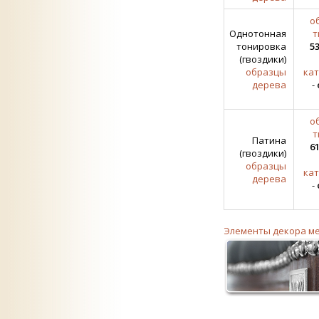
о
Однотонная
т
тонировка
53
(гвоздики)
образцы
кат
дерева
-
о
т
Патина
61
(гвоздики)
образцы
кат
дерева
-
Элементы декора м