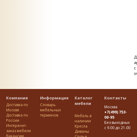
Д
а
с
о
Компания
Информация
Каталог
Контакты
мебели
Доставка по
Словарь
Москва
Москве
мебельных
+7(499) 753-
Доставка по
терминов
Мебель в
00-95
Росcии
наличии
Без выходных
Интеренет-
Кресла
с 9.00 до 21.00
заказ мебели
Диваны
Вакансии
Стулья