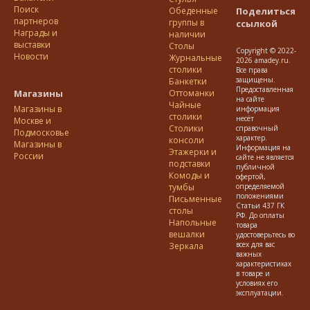
Поиск
Обеденные
Поделиться
партнеров
группы в
ссылкой
Награды и
наличии
выставки
Столы
Copyright © 2022-
Новости
Журнальные
2026 amadey.ru.
столики
Все права
защищены.
Банкетки
Предоставленная
Магазины
Оттоманки
на сайте
Чайные
Магазины в
информация
столики
несёт
Москве и
Столики
справочный
Подмосковье
характер.
консоли
Магазины в
Информация на
Этажерки и
России
сайте не является
подставки
публичной
Комоды и
офертой,
тумбы
определяемой
положениями
Письменные
Статьи 437 ГК
столы
РФ. До оплаты
Напольные
товара
вешалки
удостоверьтесь во
всех для вас
Зеркала
важных
характеристиках
в товаре и
условиях его
эксплуатации.