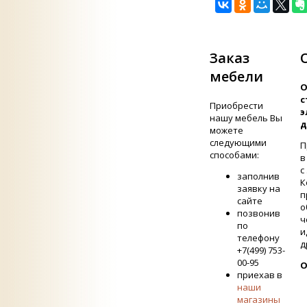
Заказ
мебели
О
с
Приобрести
э
нашу мебель Вы
д
можете
следующими
П
способами:
в
с
заполнив
К
заявку на
п
сайте
о
позвонив
ч
по
и
телефону
д
+7(499) 753-
00-95
О
приехав в
наши
магазины