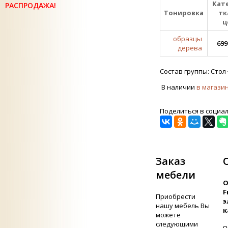
Кат
РАСПРОДАЖА!
Тонировка
тк
ц
образцы
699
дерева
Состав группы: Стол 
В наличии
в магази
Поделиться в социа
Заказ
мебели
О
F
Приобрести
э
нашу мебель Вы
к
можете
следующими