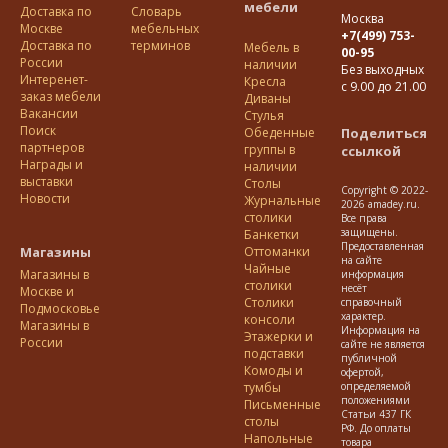
мебели
Доставка по
Словарь
Москва
Москве
мебельных
+7(499) 753-
Доставка по
терминов
Мебель в
00-95
Росcии
наличии
Без выходных
Интеренет-
Кресла
с 9.00 до 21.00
заказ мебели
Диваны
Вакансии
Стулья
Поиск
Обеденные
Поделиться
партнеров
группы в
ссылкой
Награды и
наличии
выставки
Столы
Copyright © 2022-
Новости
Журнальные
2026 amadey.ru.
столики
Все права
защищены.
Банкетки
Предоставленная
Магазины
Оттоманки
на сайте
Чайные
Магазины в
информация
столики
несёт
Москве и
Столики
справочный
Подмосковье
характер.
консоли
Магазины в
Информация на
Этажерки и
России
сайте не является
подставки
публичной
Комоды и
офертой,
тумбы
определяемой
положениями
Письменные
Статьи 437 ГК
столы
РФ. До оплаты
Напольные
товара