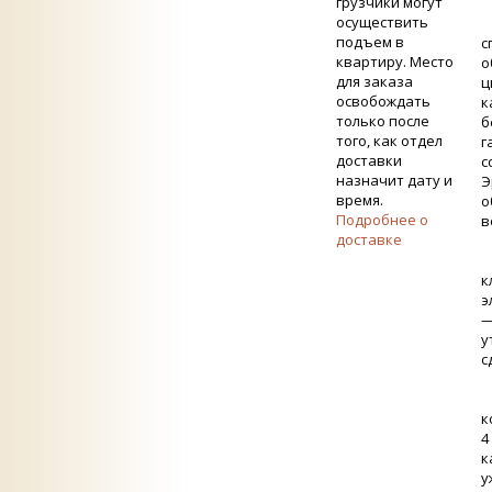
грузчики могут
осуществить
С
подъем в
с
квартиру. Место
о
для заказа
ц
освобождать
к
только после
б
того, как отдел
г
доставки
с
назначит дату и
Э
время.
о
Подробнее о
в
доставке
Д
к
э
—
у
с
Ф
к
4
к
у