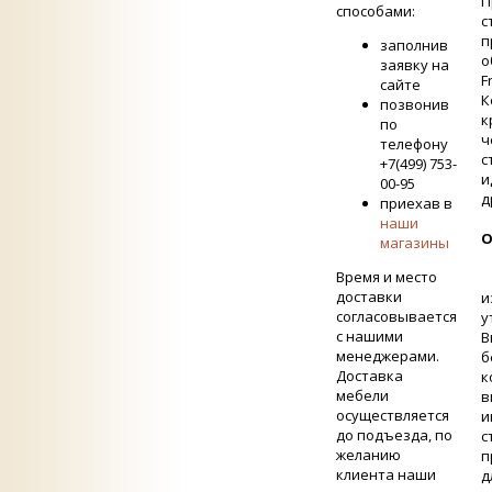
П
способами:
с
п
заполнив
о
заявку на
F
сайте
К
позвонив
к
по
ч
телефону
с
+7(499) 753-
и
00-95
д
приехав в
наши
О
магазины
Время и место
доставки
и
согласовывается
у
с нашими
В
менеджерами.
б
Доставка
к
мебели
в
осуществляется
и
до подъезда, по
с
желанию
п
клиента наши
д