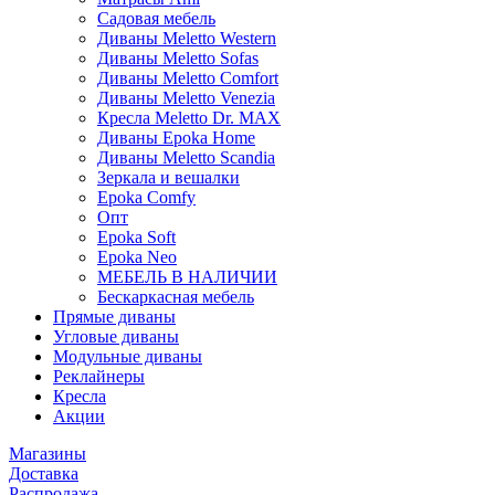
Садовая мебель
Диваны Meletto Western
Диваны Meletto Sofas
Диваны Meletto Comfort
Диваны Meletto Venezia
Кресла Meletto Dr. MAX
Диваны Epoka Home
Диваны Meletto Scandia
Зеркала и вешалки
Epoka Comfy
Опт
Epoka Soft
Epoka Neo
МЕБЕЛЬ В НАЛИЧИИ
Бескаркасная мебель
Прямые диваны
Угловые диваны
Модульные диваны
Реклайнеры
Кресла
Акции
Магазины
Доставка
Распродажа