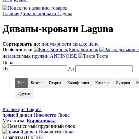
Главная
Диваны-кровати Laguna
Диваны-кровати Laguna
Сортировать по:
популярности
скидке
цене
Особенности:
Блок Боннель
независимых пружин ANTINOISE
Тахта
Цена:
От
До
Все
Берген
Глория
Калифорния
Классик
Луиджи
М
Другие
Коллекция Laguna
прямой диван Николетти Люкс
Механизм:
Еврокнижка
Габариты (ШхГхВ)