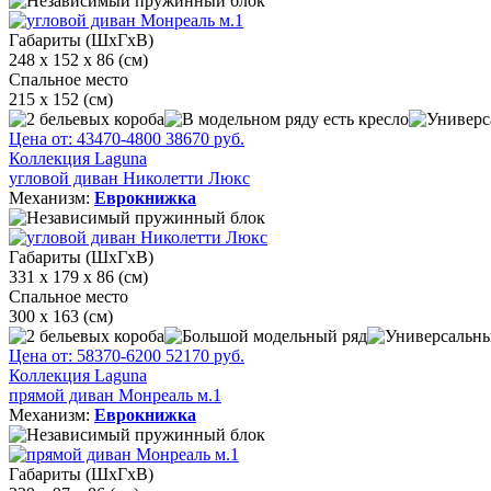
Габариты (ШхГхВ)
248 х 152 х 86 (см)
Спальное место
215 x 152 (см)
Цена от:
43470
-4800
38670
руб.
Коллекция Laguna
угловой диван Николетти Люкс
Механизм:
Еврокнижка
Габариты (ШхГхВ)
331 x 179 x 86 (см)
Спальное место
300 х 163 (см)
Цена от:
58370
-6200
52170
руб.
Коллекция Laguna
прямой диван Монреаль м.1
Механизм:
Еврокнижка
Габариты (ШхГхВ)