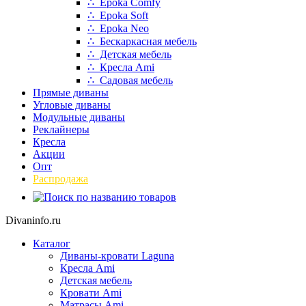
∴ Epoka Comfy
∴ Epoka Soft
∴ Epoka Neo
∴ Бескаркасная мебель
∴ Детская мебель
∴ Кресла Ami
∴ Садовая мебель
Прямые диваны
Угловые диваны
Модульные диваны
Реклайнеры
Кресла
Акции
Опт
Распродажа
Divaninfo.ru
Каталог
Диваны-кровати Laguna
Кресла Ami
Детская мебель
Кровати Ami
Матрасы Ami