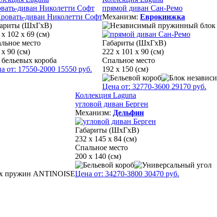
вать-диван Николетти Софт
прямой диван Сан-Ремо
Механизм:
Еврокнижка
ариты (ШхГхВ)
 х 102 х 69 (см)
льное место
Габариты (ШхГхВ)
 х 90 (см)
222 х 101 х 90 (см)
Спальное место
а от:
17550
-2000
15550
руб.
192 x 150 (см)
Цена от:
32770
-3600
29170
руб.
Коллекция Laguna
угловой диван Берген
Механизм:
Дельфин
Габариты (ШхГхВ)
232 х 145 х 84 (см)
Спальное место
200 x 140 (см)
Цена от:
34270
-3800
30470
руб.