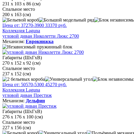
231 х 103 х 86 (см)
Спальное место
200 х 163 (см)
Цена от:
37270
-3900
33370
руб.
Коллекция Laguna
угловой диван Николетти Люкс 2700
Механизм:
Еврокнижка
Габариты (ШхГхВ)
270 х 152 х 92 (см)
Спальное место
237 x 152 (см)
Цена от:
50570
-5300
45270
руб.
Коллекция Laguna
угловой диван Престиж
Механизм:
Дельфин
Габариты (ШхГхВ)
276 х 176 х 100 (см)
Спальное место
227 х 156 (см)