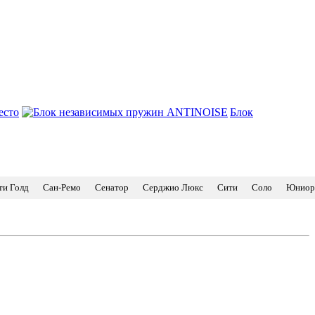
есто
Блок
ти Голд
Сан-Ремо
Сенатор
Серджио Люкс
Сити
Соло
Юниор