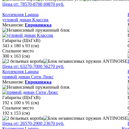
Цена от:
78570
-8700
69870
руб.
Коллекция Laguna
угловой диван Классик
Механизм:
Еврокнижка
Габариты (ШхГхВ)
343 х 180 х 93 (см)
Спальное место
300 х 163 (см)
Цена от:
63270
-7000
56270
руб.
Коллекция Laguna
прямой диван Сити Люкс
Механизм:
Еврокнижка
Габариты (ШхГхВ)
192 х 100 х 91 (см)
Спальное место
192 х 153 (см)
Цена от:
26570
-2900
23670
руб.
Коллекция Laguna
Кол