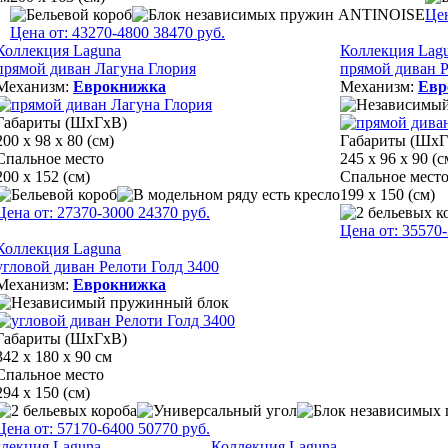
Це
Цена от:
43270
-4800
38470
руб.
Коллекция Laguna
Коллекция Lag
прямой диван Лагуна Глория
прямой диван Р
Механизм:
Еврокнижка
Механизм:
Евр
Габариты (ШхГхВ)
200 х 98 х 80 (см)
Габариты (ШхГ
Спальное место
245 х 96 х 90 (с
200 х 152 (см)
Спальное мест
199 х 150 (см)
Цена от:
27370
-3000
24370
руб.
Цена от:
35570
Коллекция Laguna
угловой диван Релоти Голд 3400
Механизм:
Еврокнижка
Габариты (ШхГхВ)
342 х 180 х 90 см
Спальное место
294 х 150 (см)
Цена от:
57170
-6400
50770
руб.
лекция Laguna
Коллекция Laguna