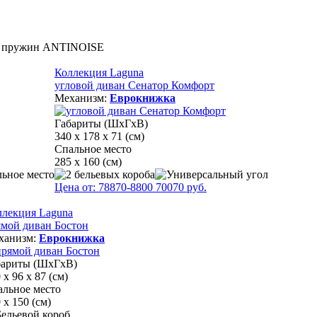
Коллекция Laguna
угловой диван Сенатор Комфорт
Механизм:
Еврокнижка
Габариты (ШхГхВ)
340 х 178 х 71 (см)
Спальное место
285 х 160 (см)
Цена от:
78870
-8800
70070
руб.
ллекция Laguna
ямой диван Бостон
ханизм:
Еврокнижка
бариты (ШхГхВ)
 х 96 х 87 (см)
альное место
 х 150 (см)