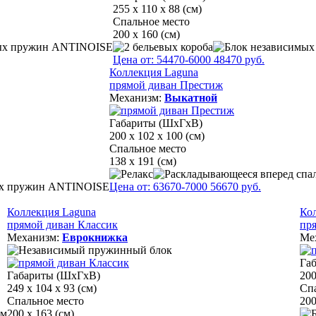
255 x 110 x 88 (см)
Спальное место
200 х 160 (см)
Цена от:
54470
-6000
48470
руб.
Коллекция Laguna
прямой диван Престиж
Механизм:
Выкатной
Габариты (ШхГхВ)
200 х 102 х 100 (см)
Спальное место
138 х 191 (см)
Цена от:
63670
-7000
56670
руб.
Коллекция Laguna
Ко
прямой диван Классик
пр
Механизм:
Еврокнижка
Ме
Га
Габариты (ШхГхВ)
200
249 х 104 х 93 (см)
Сп
Спальное место
200
200 х 163 (см)