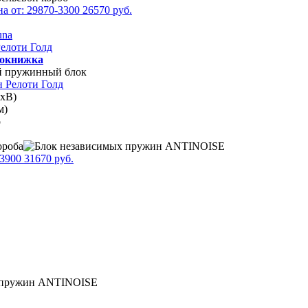
на от:
29870
-3300
26570
руб.
una
елоти Голд
окнижка
хВ)
м)
о
-3900
31670
руб.