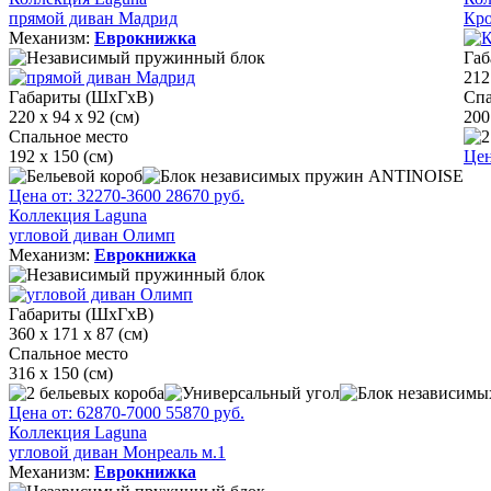
прямой диван Мадрид
Кро
Механизм:
Еврокнижка
Габ
212
Габариты (ШхГхВ)
Спа
220 х 94 х 92 (см)
200
Спальное место
192 х 150 (см)
Цен
Цена от:
32270
-3600
28670
руб.
Коллекция Laguna
угловой диван Олимп
Механизм:
Еврокнижка
Габариты (ШхГхВ)
360 х 171 х 87 (см)
Спальное место
316 х 150 (см)
Цена от:
62870
-7000
55870
руб.
Коллекция Laguna
угловой диван Монреаль м.1
Механизм:
Еврокнижка