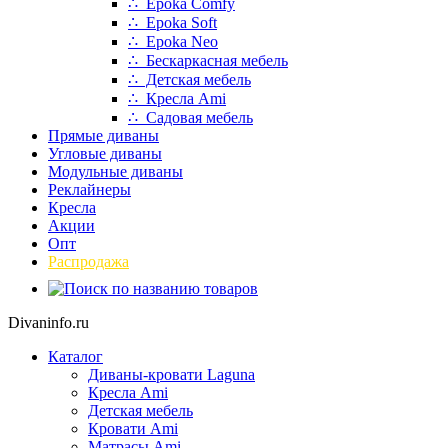
∴ Epoka Comfy
∴ Epoka Soft
∴ Epoka Neo
∴ Бескаркасная мебель
∴ Детская мебель
∴ Кресла Ami
∴ Садовая мебель
Прямые диваны
Угловые диваны
Модульные диваны
Реклайнеры
Кресла
Акции
Опт
Распродажа
Divaninfo.ru
Каталог
Диваны-кровати Laguna
Кресла Ami
Детская мебель
Кровати Ami
Матрасы Ami