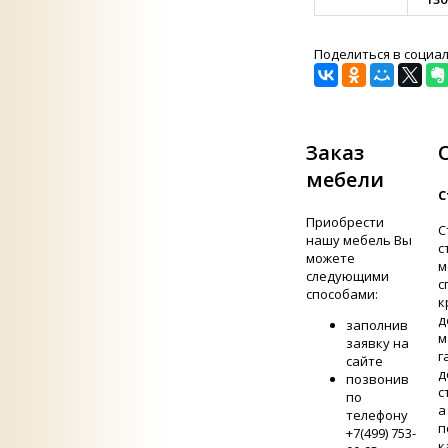
Поделиться в социа
Заказ
мебели
С
Приобрести
С
нашу мебель Вы
с
можете
м
следующими
с
способами:
к
д
заполнив
м
заявку на
г
сайте
д
позвонив
с
по
а
телефону
п
+7(499) 753-
к