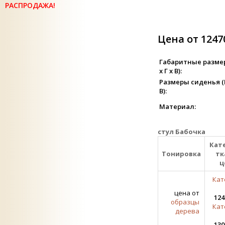
РАСПРОДАЖА!
Цена от 1247
Габаритные разме
х Г х В):
Размеры сиденья (Ш
В):
Материал:
стул Бабочка
Кат
Тонировка
тк
ц
Кат
цена от
124
образцы
Кат
дерева
130