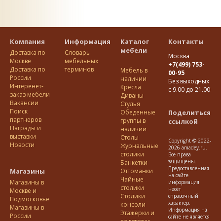
Компания
Информация
Каталог
Контакты
мебели
Доставка по
Словарь
Москва
Москве
мебельных
+7(499) 753-
Доставка по
терминов
Мебель в
00-95
Росcии
наличии
Без выходных
Интеренет-
Кресла
с 9.00 до 21.00
заказ мебели
Диваны
Вакансии
Стулья
Поиск
Обеденные
Поделиться
партнеров
группы в
ссылкой
Награды и
наличии
выставки
Столы
Copyright © 2022-
Новости
Журнальные
2026 amadey.ru.
столики
Все права
защищены.
Банкетки
Предоставленная
Магазины
Оттоманки
на сайте
Чайные
Магазины в
информация
столики
несёт
Москве и
Столики
справочный
Подмосковье
характер.
консоли
Магазины в
Информация на
Этажерки и
России
сайте не является