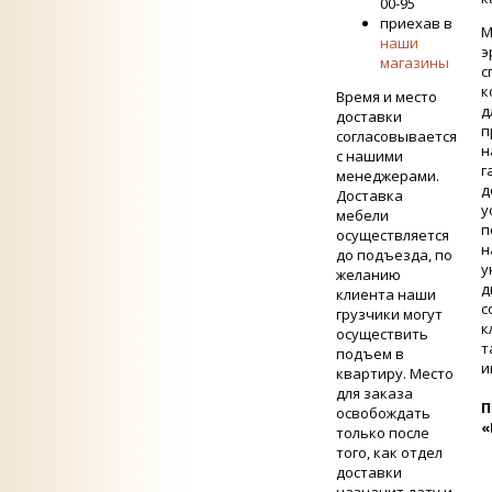
00-95
приехав в
М
наши
э
магазины
с
к
Время и место
д
доставки
п
согласовывается
н
с нашими
г
менеджерами.
д
Доставка
у
мебели
п
осуществляется
н
до подъезда, по
у
желанию
д
клиента наши
с
грузчики могут
к
осуществить
т
подъем в
и
квартиру. Место
для заказа
П
освобождать
«
только после
того, как отдел
доставки