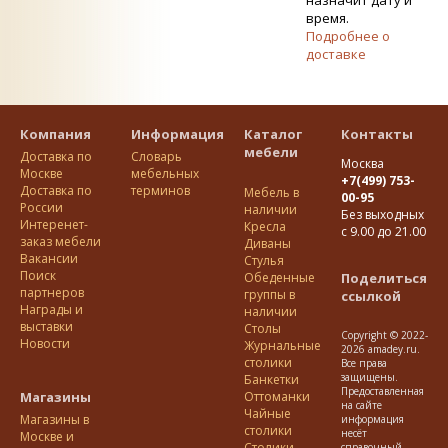
назначит дату и
время.
Подробнее о
доставке
Компания
Информация
Каталог
Контакты
мебели
Доставка по
Словарь
Москва
Москве
мебельных
+7(499) 753-
Доставка по
терминов
Мебель в
00-95
Росcии
наличии
Без выходных
Интеренет-
Кресла
с 9.00 до 21.00
заказ мебели
Диваны
Вакансии
Стулья
Поиск
Обеденные
Поделиться
партнеров
группы в
ссылкой
Награды и
наличии
выставки
Столы
Copyright © 2022-
Новости
Журнальные
2026 amadey.ru.
столики
Все права
защищены.
Банкетки
Предоставленная
Магазины
Оттоманки
на сайте
Чайные
Магазины в
информация
столики
несёт
Москве и
Столики
справочный