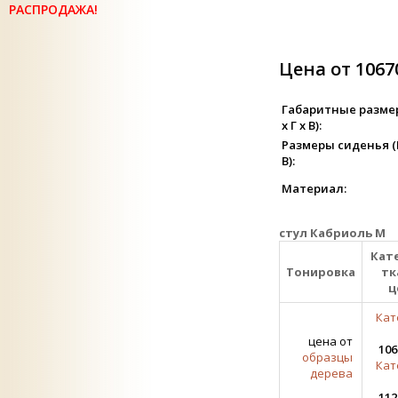
РАСПРОДАЖА!
Цена от 1067
Габаритные разме
х Г х В):
Размеры сиденья (Ш
В):
Материал:
стул Кабриоль М
Кат
Тонировка
тк
ц
Кат
цена от
106
образцы
Кат
дерева
112