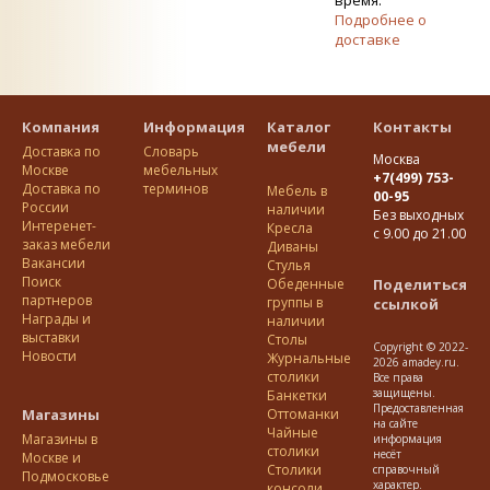
время.
Подробнее о
доставке
Компания
Информация
Каталог
Контакты
мебели
Доставка по
Словарь
Москва
Москве
мебельных
+7(499) 753-
Доставка по
терминов
Мебель в
00-95
Росcии
наличии
Без выходных
Интеренет-
Кресла
с 9.00 до 21.00
заказ мебели
Диваны
Вакансии
Стулья
Поиск
Обеденные
Поделиться
партнеров
группы в
ссылкой
Награды и
наличии
выставки
Столы
Copyright © 2022-
Новости
Журнальные
2026 amadey.ru.
столики
Все права
защищены.
Банкетки
Предоставленная
Магазины
Оттоманки
на сайте
Чайные
Магазины в
информация
столики
несёт
Москве и
Столики
справочный
Подмосковье
характер.
консоли