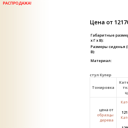
РАСПРОДАЖА!
Цена от 1217
Габаритные разме
х Г х В):
Размеры сиденья (Ш
В):
Материал:
стул Купер
Кат
Тонировка
тк
ц
Кат
цена от
121
образцы
Кат
дерева
129