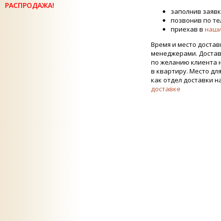
РАСПРОДАЖА!
заполнив заявк
позвонив по тел
приехав в
наши
Время и место достав
менеджерами. Достав
по желанию клиента 
в квартиру. Место дл
как отдел доставки н
доставке