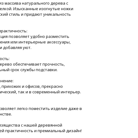
з массива натурального дерева с
делкой. Изысканные изогнутые ножки
кий стиль и придают уникальность
практичность:
кция позволяет удобно разместить
ения или интерьерные аксессуары,
и добавляя уют.
ость:
ерево обеспечивает прочность,
ьный срок службы подставки.
енение:
, прихожих и офисов, прекрасно
сический, так и в современный интерьер.
воляет легко поместить изделие даже в
нстве.
 изящества с нашей деревянной
ей практичность и премиальный дизайн!