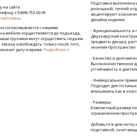
Подставка выполнена и
у на сайте
роскошной, теплой от
ефону +7(499) 753-00-95
акцентируют классичес
 магазины
дизайну изделия.
ки согласовывается с нашими
- Функциональность и 
ка мебели осуществляется до подъезда,
Двухъярусная констру
наши грузчики могут осуществить подъем
предметы декора, раст
я заказа освобождать только после того,
экономя пространство 
азначит дату и время.
Подробнее о
- Качество и долговечн
Высококачественное д
устойчивость и длител
- Универсальное прим
Подходит для гостиных
вписываясь как в клас
- Размеры:
Компактный размер поз
ограниченном простра
Добавьте в дом нотку
подставкой, сочетающ