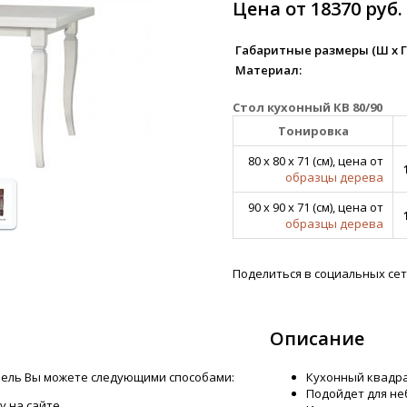
Цена от 18370 руб.
Габаритные размеры (Ш х Г х
Материал:
Стол кухонный КВ 80/90
Тонировка
80 х 80 х 71 (см), цена от
образцы дерева
90 х 90 х 71 (см), цена от
образцы дерева
Поделиться в социальных сет
Описание
ель Вы можете следующими способами:
Кухонный квадра
Подойдет для не
у на сайте