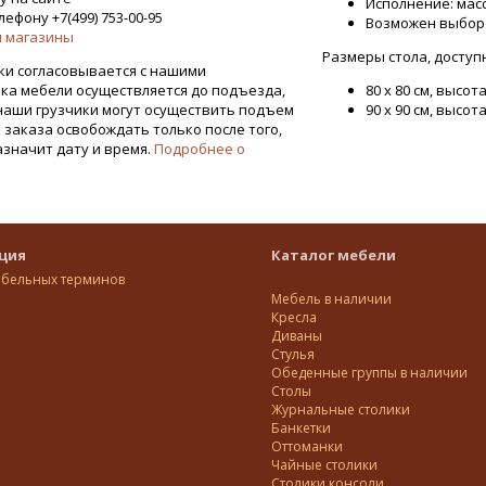
Исполнение: масс
ефону +7(499) 753-00-95
Возможен выбор 
 магазины
Размеры стола, доступ
ки согласовывается с нашими
ка мебели осуществляется до подъезда,
80 х 80 см, высота
наши грузчики могут осуществить подъем
90 х 90 см, высота 
я заказа освобождать только после того,
азначит дату и время.
Подробнее о
ция
Каталог мебели
ебельных терминов
Мебель в наличии
Кресла
Диваны
Стулья
Обеденные группы в наличии
Столы
Журнальные столики
Банкетки
Оттоманки
Чайные столики
Столики консоли