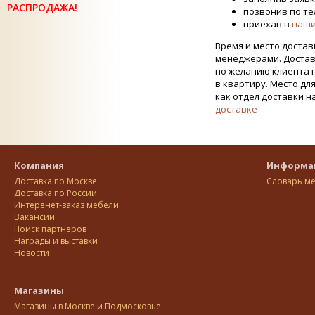
РАСПРОДАЖА!
позвонив по тел
приехав в
наши
Время и место достав
менеджерами. Достав
по желанию клиента 
в квартиру. Место дл
как отдел доставки н
доставке
Компания
Информа
Доставка по Москве
Словарь м
Доставка по Росcии
Интеренет-заказ мебели
Вакансии
Поиск партнеров
Награды и выставки
Новости
Магазины
Магазины в Москве и Подмосковье