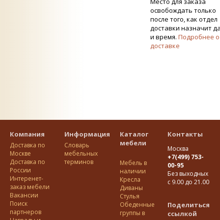
Место для заказа
освобождать только
после того, как отдел
доставки назначит д
и время.
Подробнее о
доставке
Компания
Информация
Каталог
Контакты
мебели
Доставка по
Словарь
Москва
Москве
мебельных
+7(499) 753-
Доставка по
терминов
Мебель в
00-95
Росcии
наличии
Без выходных
Интеренет-
Кресла
с 9.00 до 21.00
заказ мебели
Диваны
Вакансии
Стулья
Поиск
Обеденные
Поделиться
партнеров
группы в
ссылкой