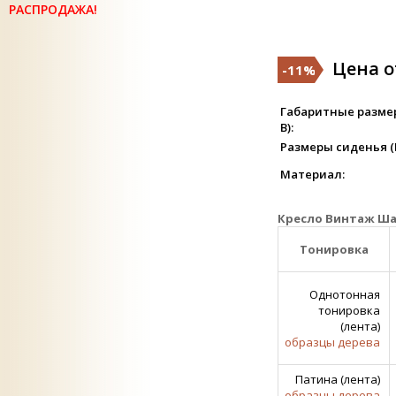
РАСПРОДАЖА!
Цена от
-11%
Габаритные размер
В):
Размеры сиденья (Ш 
Материал:
Кресло Винтаж Ша
Тонировка
Однотонная
тонировка
(лента)
образцы дерева
Патина (лента)
образцы дерева