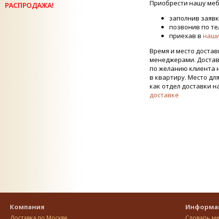
Приобрести нашу меб
РАСПРОДАЖА!
заполнив заявк
позвонив по тел
приехав в
наши
Время и место достав
менеджерами. Достав
по желанию клиента 
в квартиру. Место дл
как отдел доставки н
доставке
Компания
Информа
Доставка по Москве
Словарь м