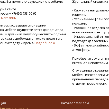
ель Вы можете следующими способами:
Журнальный столик из 
у на сайте
- Каркас из натурально
ефону +7(499) 753-00-95
изделия.
 магазины
- Утончённый француз
ножками.
ки согласовывается с нашими
- Роскошная отделка 
ка мебели осуществляется до подъезда,
естественную текстуру
наши грузчики могут осуществить подъем
- Универсальный отте
я заказа освобождать только после того,
подходят для гостиных
азначит дату и время.
Подробнее о
- Эффектное дизайнер
атмосферу.
Приобретите элегантн
интерьер неповторим
Столешница отделана 
Мебель изготовлена из
применением передово
отделки поверхности.
ция
Каталог мебели
ебельных терминов