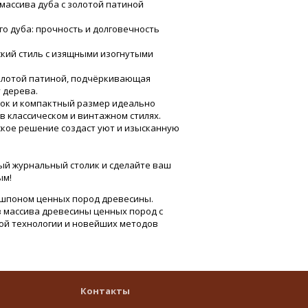
массива дуба с золотой патиной
го дуба: прочность и долговечность
ский стиль с изящными изогнутыми
золотой патиной, подчёркивающая
 дерева.
нок и компактный размер идеально
 в классическом и винтажном стилях.
ское решение создаст уют и изысканную
ый журнальный столик и сделайте ваш
ым!
шпоном ценных пород древесины.
 массива древесины ценных пород с
й технологии и новейших методов
Контакты