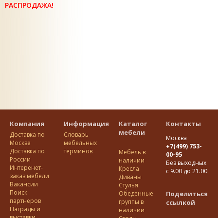
РАСПРОДАЖА!
Компания
Информация
Каталог
Контакты
мебели
Доставка по
Словарь
Москва
Москве
мебельных
+7(499) 753-
Доставка по
терминов
Мебель в
00-95
Росcии
наличии
Без выходных
Интеренет-
Кресла
с 9.00 до 21.00
заказ мебели
Диваны
Вакансии
Стулья
Поиск
Обеденные
Поделиться
партнеров
группы в
ссылкой
Награды и
наличии
выставки