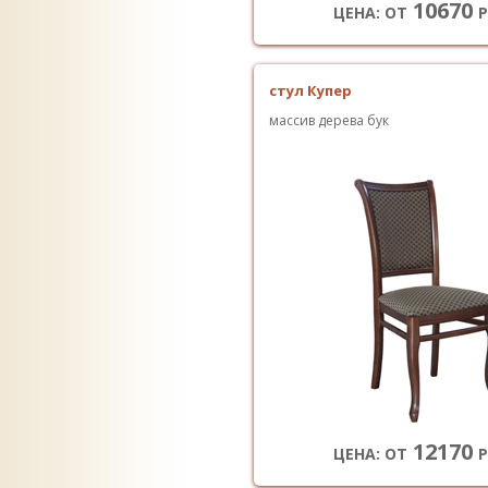
10670
ЦЕНА: ОТ
Р
стул Купер
массив дерева бук
12170
ЦЕНА: ОТ
Р