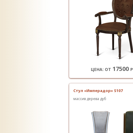
17500
ЦЕНА: ОТ
Р
Стул «Имперадор» S107
массив дерева дуб