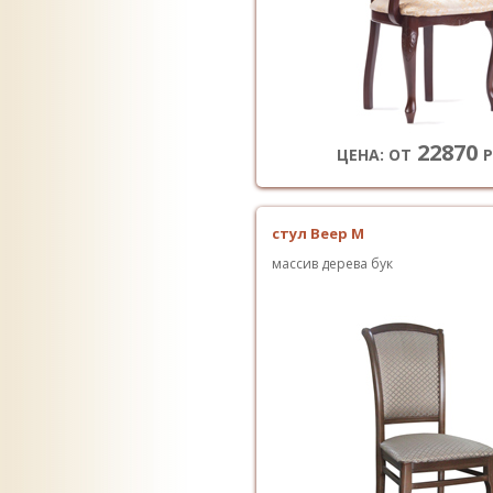
22870
ЦЕНА: ОТ
Р
стул Веер М
массив дерева бук