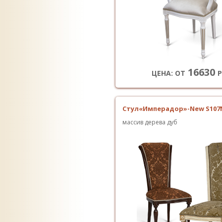
16630
ЦЕНА: ОТ
Р
Стул«Имперадор»-New S107
массив дерева дуб