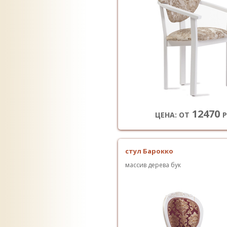
12470
ЦЕНА: ОТ
Р
стул Барокко
массив дерева бук