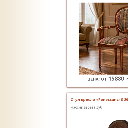
15880
ЦЕНА: ОТ
Р
Стул кресло «Ренессанс»S 20
массив дерева дуб