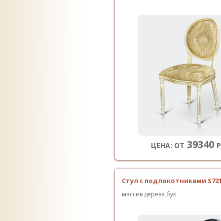
39340
ЦЕНА: ОТ
Р
Стул с подлокотниками S72
массив дерева бук