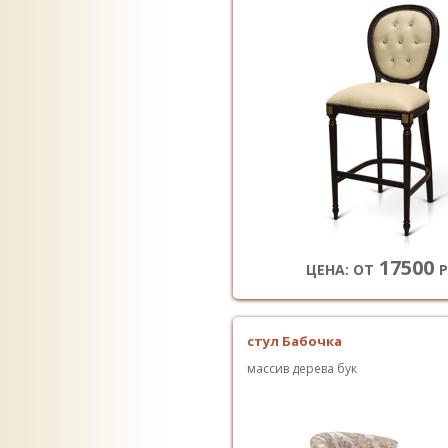
17500
ЦЕНА: ОТ
Р
стул Бабочка
массив дерева бук