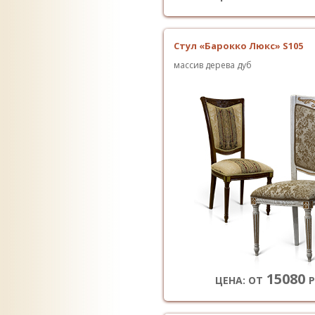
Стул «Барокко Люкс» S105
массив дерева дуб
15080
ЦЕНА: ОТ
Р