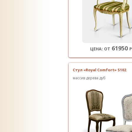
61950
ЦЕНА: ОТ
Р
Стул «Royal Comfort» S102
массив дерева дуб