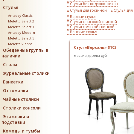
Ξ Стулья без подлокотников
Стулья
Ξ Стулья для гостиной
Ξ Стулья для
Amadey Classic
Ξ Барные стулья
Meletto Select 2
Ξ Стулья с высокой спинкой
Ξ Стулья с мягкой спинкой
Meletto Select 1
Ξ Венские стулья
Amadey Modern
Meletto Select 5
Meletto Vienna
Стул «Версаль» S103
Обеденные группы в
наличии
массив дерева дуб
Столы
Журнальные столики
Банкетки
Оттоманки
Чайные столики
Столики консоли
Этажерки и
подставки
Комоды и тумбы