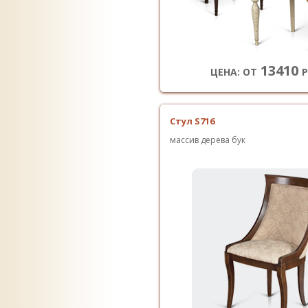
13410
ЦЕНА: ОТ
Р
Стул S716
массив дерева бук