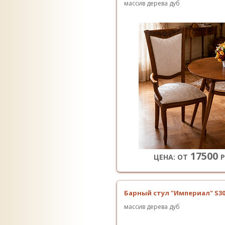
массив дерева дуб
17500
ЦЕНА: ОТ
Р
Барный стул "Империал" S3
массив дерева дуб