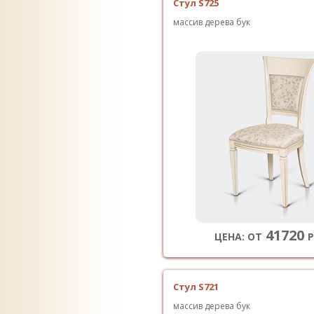
Стул S725
массив дерева бук
41720
ЦЕНА: ОТ
Р
Стул S721
массив дерева бук