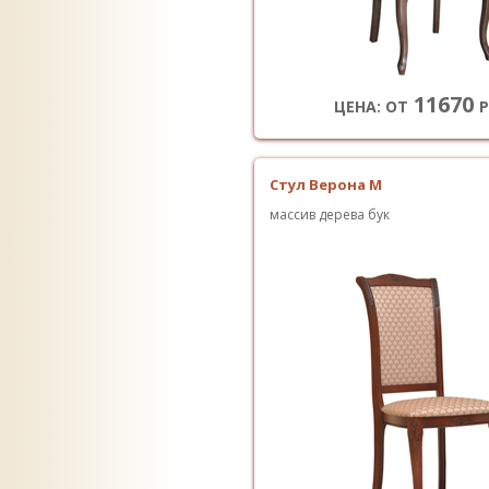
11670
ЦЕНА: ОТ
Р
Стул Верона М
массив дерева бук