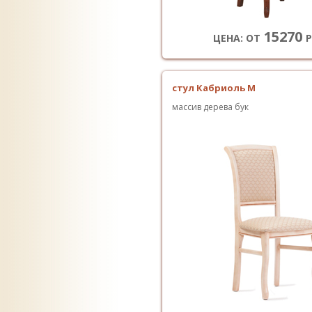
15270
ЦЕНА: ОТ
Р
стул Кабриоль М
массив дерева бук