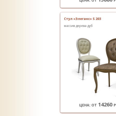
ЦЕНА: ОТ
Р
Стул «Элеганс» S 203
массив дерева дуб
14260
ЦЕНА: ОТ
Р