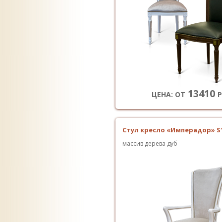
13410
ЦЕНА: ОТ
Р
Стул кресло «Имперадор» S
массив дерева дуб