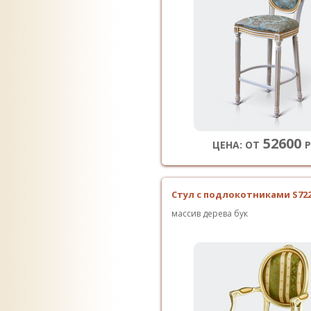
52600
ЦЕНА: ОТ
Р
Стул с подлокотниками S72
массив дерева бук