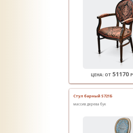
51170
ЦЕНА: ОТ
Р
Стул барный S721Б
массив дерева бук