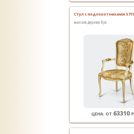
Стул с подлокотниками S71
массив дерева бук
63310
ЦЕНА: ОТ
Р