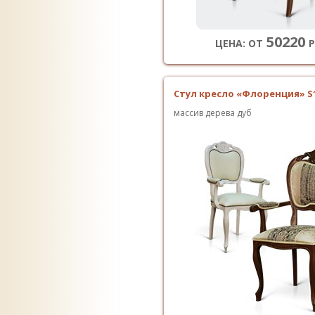
50220
ЦЕНА: ОТ
Р
Стул кресло «Флоренция» S
массив дерева дуб