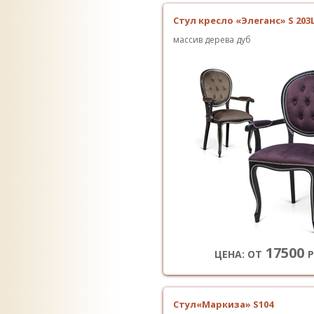
Стул кресло «Элеганс» S 203
массив дерева дуб
17500
ЦЕНА: ОТ
Р
Стул«Маркиза» S104