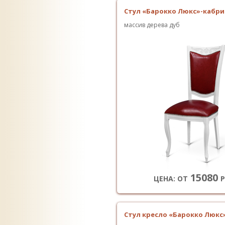
Стул «Барокко Люкс»-кабри
массив дерева дуб
15080
ЦЕНА: ОТ
Р
Стул кресло «Барокко Люкс»