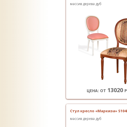
массив дерева дуб
13020
ЦЕНА: ОТ
Р
Стул кресло «Маркиза» S104
массив дерева дуб