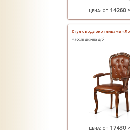
14260
ЦЕНА: ОТ
Р
Стул с подлокотниками «Ло
массив дерева дуб
17430
ЦЕНА: ОТ
Р