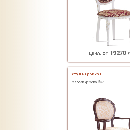
19270
ЦЕНА: ОТ
Р
стул Барокко П
массив дерева бук