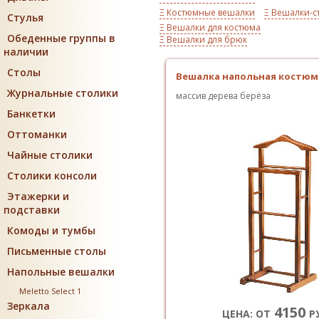
Ξ Костюмные вешалки
Ξ Вешалки-с
Стулья
Ξ Вешалки для костюма
Обеденные группы в
Ξ Вешалки для брюк
наличии
Столы
Вешалка напольная костюмн
Журнальные столики
массив дерева берёза
Банкетки
Оттоманки
Чайные столики
Столики консоли
Этажерки и
подставки
Комоды и тумбы
Письменные столы
Напольные вешалки
Meletto Select 1
Зеркала
4150
ЦЕНА: ОТ
Р