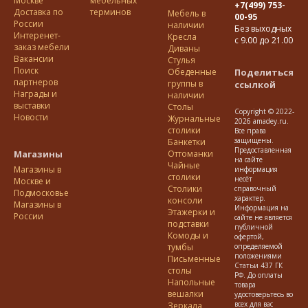
Москве
мебельных
+7(499) 753-
Доставка по
терминов
Мебель в
00-95
Росcии
наличии
Без выходных
Интеренет-
Кресла
с 9.00 до 21.00
заказ мебели
Диваны
Вакансии
Стулья
Поиск
Обеденные
Поделиться
партнеров
группы в
ссылкой
Награды и
наличии
выставки
Столы
Copyright © 2022-
Новости
Журнальные
2026 amadey.ru.
столики
Все права
защищены.
Банкетки
Предоставленная
Магазины
Оттоманки
на сайте
Чайные
Магазины в
информация
столики
несёт
Москве и
Столики
справочный
Подмосковье
характер.
консоли
Магазины в
Информация на
Этажерки и
России
сайте не является
подставки
публичной
Комоды и
офертой,
тумбы
определяемой
положениями
Письменные
Статьи 437 ГК
столы
РФ. До оплаты
Напольные
товара
вешалки
удостоверьтесь во
всех для вас
Зеркала